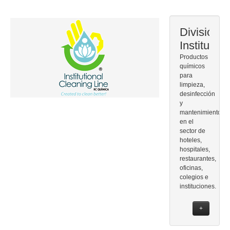
División
Institucion
Productos
químicos
para
limpieza,
desinfección
y
mantenimiento
en el
sector de
hoteles,
hospitales,
restaurantes,
oficinas,
colegios e
instituciones.
+