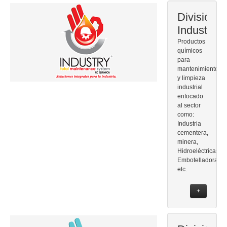
División
Industrial
Productos
químicos
para
mantenimiento
y limpieza
industrial
enfocado
al sector
como:
Industria
cementera,
minera,
Hidroeléctricas,
Embotelladoras,
etc.
+