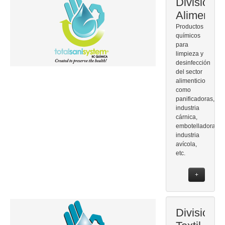
División
Alimentos
Productos
químicos
para
limpieza y
desinfección
del sector
alimenticio
como
panificadoras,
industria
cárnica,
embotelladoras,
industria
avícola,
etc.
+
División