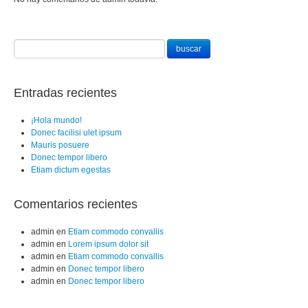
Entradas recientes
¡Hola mundo!
Donec facilisi ulet ipsum
Mauris posuere
Donec tempor libero
Etiam dictum egestas
Comentarios recientes
admin
en
Etiam commodo convallis
admin
en
Lorem ipsum dolor sit
admin
en
Etiam commodo convallis
admin
en
Donec tempor libero
admin
en
Donec tempor libero