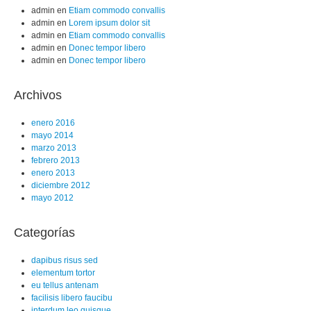
admin
en
Etiam commodo convallis
admin
en
Lorem ipsum dolor sit
admin
en
Etiam commodo convallis
admin
en
Donec tempor libero
admin
en
Donec tempor libero
Archivos
enero 2016
mayo 2014
marzo 2013
febrero 2013
enero 2013
diciembre 2012
mayo 2012
Categorías
dapibus risus sed
elementum tortor
eu tellus antenam
facilisis libero faucibu
interdum leo quisque