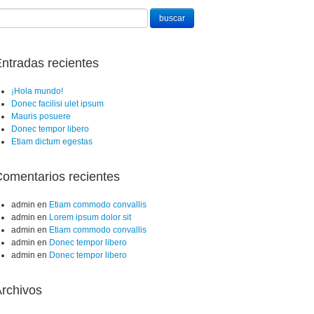
ntradas recientes
¡Hola mundo!
Donec facilisi ulet ipsum
Mauris posuere
Donec tempor libero
Etiam dictum egestas
omentarios recientes
admin
en
Etiam commodo convallis
admin
en
Lorem ipsum dolor sit
admin
en
Etiam commodo convallis
admin
en
Donec tempor libero
admin
en
Donec tempor libero
rchivos