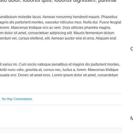
nt vestibulum molestie lacus. Aenean nonummy hendrerit mauris. Phasellus
gnis dis parturient montes, nascetur ridiculus mus. Nulla dui. Fusce feugiat
 lorem. Maecenas tristique orci ac sem. Duis ultricies pharetra magna.
dolor sit amet, consectetuer adipiscing elit. Mauris fermentum dictum
entum vel, cursus eleifend, elit. Aenean auctor wisi et urna. Aliquam erat
C
 varius mi. Cum sociis natoque penatibus et magnis dis parturient montes,
orbi nunc odio, gravida at, cursus nec, luctus a, lorem. Maecenas tristique
uada orci. Donec sit amet eros. Lorem ipsum dolor sit amet, consectetuer
No Hay Comentarios