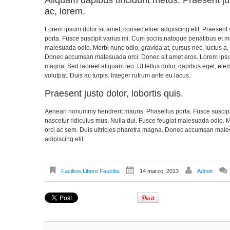
ac, lorem.
Lorem ipsum dolor sit amet, consectetuer adipiscing elit. Praese
porta. Fusce suscipit varius mi. Cum sociis natoque penatibus et ma
malesuada odio. Morbi nunc odio, gravida at, cursus nec, luctus a,
Donec accumsan malesuada orci. Donec sit amet eros. Lorem ipsum 
magna. Sed laoreet aliquam leo. Ut tellus dolor, dapibus eget, elem
volutpat. Duis ac turpis. Integer rutrum ante eu lacus.
Praesent justo dolor, lobortis quis.
Aenean nonummy hendrerit mauris. Phasellus porta. Fusce suscipit
nascetur ridiculus mus. Nulla dui. Fusce feugiat malesuada odio. M
orci ac sem. Duis ultricies pharetra magna. Donec accumsan males
adipiscing elit.
Facilisis Libero Faucibu
14 marzo, 2013
Admin