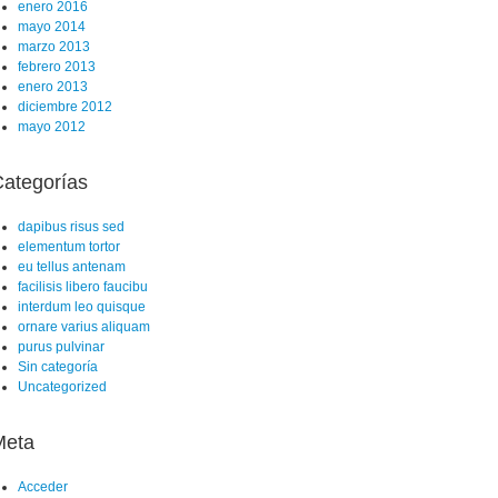
enero 2016
mayo 2014
marzo 2013
febrero 2013
enero 2013
diciembre 2012
mayo 2012
ategorías
dapibus risus sed
elementum tortor
eu tellus antenam
facilisis libero faucibu
interdum leo quisque
ornare varius aliquam
purus pulvinar
Sin categoría
Uncategorized
Meta
Acceder