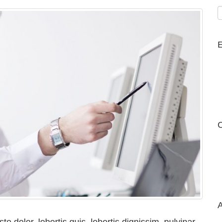
E
C
A
o dolor, lobortis quis, lobortis dignissim, pulvinar