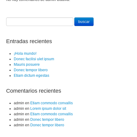
Entradas recientes
¡Hola mundo!
Donec facilisi ulet ipsum
Mauris posuere
Donec tempor libero
Etiam dictum egestas
Comentarios recientes
admin
en
Etiam commodo convallis
admin
en
Lorem ipsum dolor sit
admin
en
Etiam commodo convallis
admin
en
Donec tempor libero
admin
en
Donec tempor libero