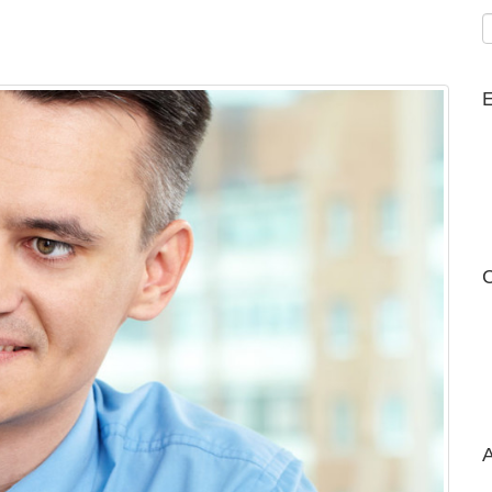
E
C
A