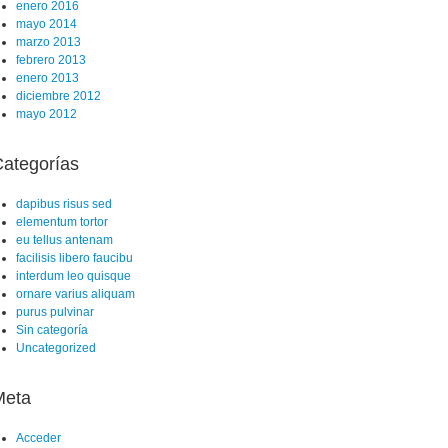
enero 2016
mayo 2014
marzo 2013
febrero 2013
enero 2013
diciembre 2012
mayo 2012
ategorías
dapibus risus sed
elementum tortor
eu tellus antenam
facilisis libero faucibu
interdum leo quisque
ornare varius aliquam
purus pulvinar
Sin categoría
Uncategorized
Meta
Acceder