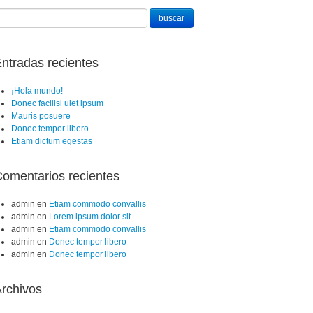
ntradas recientes
¡Hola mundo!
Donec facilisi ulet ipsum
Mauris posuere
Donec tempor libero
Etiam dictum egestas
omentarios recientes
admin
en
Etiam commodo convallis
admin
en
Lorem ipsum dolor sit
admin
en
Etiam commodo convallis
admin
en
Donec tempor libero
admin
en
Donec tempor libero
rchivos